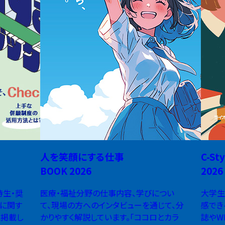
人を笑顔にする仕事
C-Sty
BOOK 2026
2026
待生・奨
医療・福祉分野の仕事内容、学びについ
大学生
に関す
て、現場の方へのインタビューを通じて、分
感でき
に掲載し
かりやすく解説しています。「ココロとカラ
誌やW