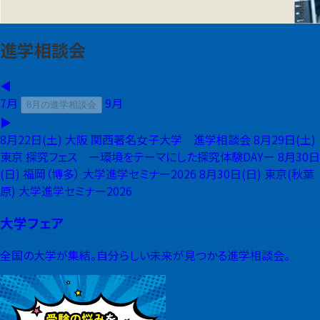
進学相談会
◀
7月
9月
8月の進学相談会
▶
8月22日(土)
大阪
関西著名女子大学 進学相談会
8月29日(土)
東京
探究フェス ー環境をテーマにした探究体験DAYー
8月30日
(日)
福岡（博多）
大学進学セミナー2026
8月30日(日)
東京(秋葉
原)
大学進学セミナー2026
大学フェア
全国の大学が集結。自分らしい未来が見つかる進学相談会。