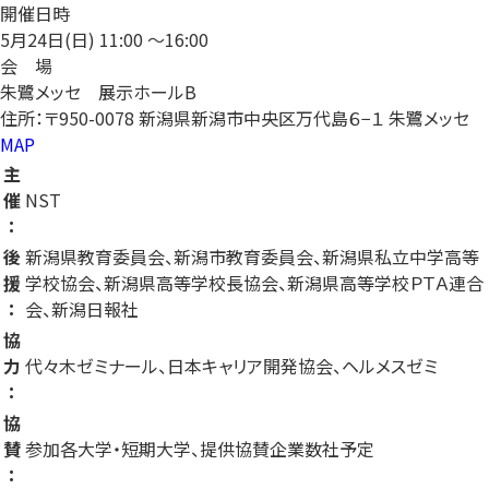
開催日時
5月24日(日)
11:00 〜16:00
会 場
朱鷺メッセ 展示ホールB
住所：〒950-0078 新潟県新潟市中央区万代島６−１ 朱鷺メッセ
MAP
主
催
NST
：
後
新潟県教育委員会、新潟市教育委員会、新潟県私立中学高等
援
学校協会、新潟県高等学校長協会、新潟県高等学校ＰＴＡ連合
：
会、新潟日報社
協
力
代々木ゼミナール、日本キャリア開発協会、ヘルメスゼミ
：
協
賛
参加各大学・短期大学、提供協賛企業数社予定
：